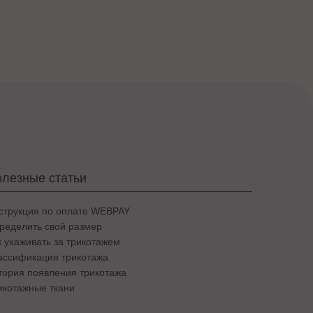
лезные статьи
струкция по оплате WEBPAY
ределить свой размер
к ухаживать за трикотажем
ассификация трикотажа
тория появления трикотажа
икотажные ткани