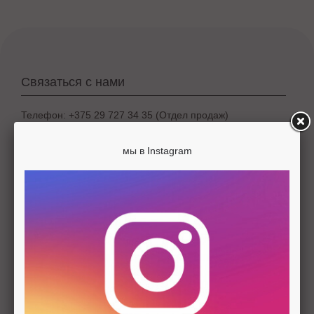
Связаться с нами
Телефон: +375 29 727 34 35 (Отдел продаж)
Тел. | Факс: +375 16 253 64 45 (Отдел продаж)
Телефон: +375 162 53 63 81 (Бухгалтерия)
мы в Instagram
Телефон: + 375 162 53 61 37 (Отдел кадров)
Адрес: Брест ул. Куйбышева 13A-11
Email: info@barbarageratti.ru
Обратная связь
Информация
Брестская фирма женской одежды ОАО «Элма»
Информация об оплате
Информация о доставке
Политика конфиденциальности