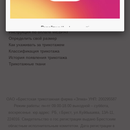
Условия и положения
Договор публичной оферты
Полезные статьи
#barbarageratti
Перейти к
Инструкция по оплате WEBPAY
Определить свой размер
Как ухаживать за трикотажем
Классификация трикотажа
История появления трикотажа
Трикотажные ткани
ОАО «Брестская трикотажная фирма «Элма» УНП: 200295587
Режим работы: пн-пт 09.00-18.00 выходной – суббота,
воскресенье. юр.адрес: РБ, г.Брест, ул.Куйбышева, 13A-11,
224016. Свидетельство о гос.регистрации выдано Брестским
областным исполнительным комитетом. Дата регистрации в