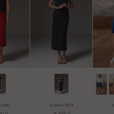
C8161
ЮБКА C8274