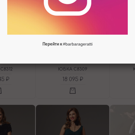
#barbarageratti
Перейти к
C8312
ЮБКА C8309
45 ₽
18 095 ₽