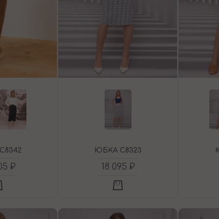
C8342
ЮБКА C8323
05 ₽
18 095 ₽