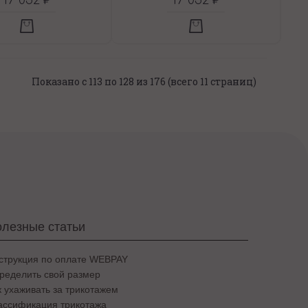
17 052 ₽
17 052 ₽
Показано с 113 по 128 из 176 (всего 11 страниц)
лезные статьи
струкция по оплате WEBPAY
ределить свой размер
к ухаживать за трикотажем
ассификация трикотажа