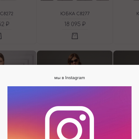
C8272
ЮБКА C8277
62 ₽
18 095 ₽
мы в Instagram