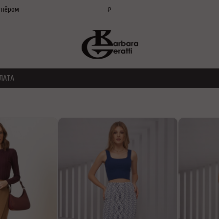
тнёром
₽
ЛАТА