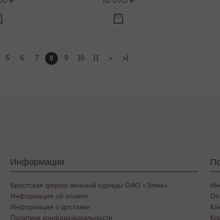
30 ₽
16 695 ₽
5
6
7
9
10
11
>
>|
8
Информация
По
Брестская фирма женской одежды ОАО «Элма»
Ин
Информация об оплате
Оп
Информация о доставке
Ка
Политика конфиденциальности
Кл