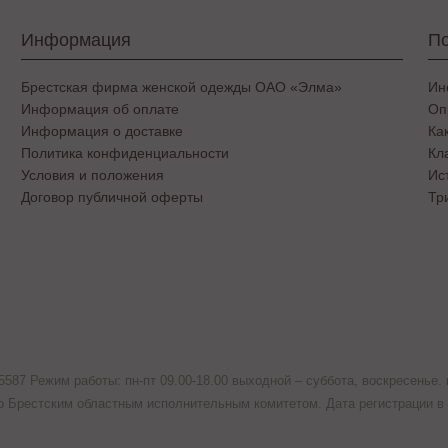
Информация
По
Брестская фирма женской одежды ОАО «Элма»
Ин
Информация об оплате
Оп
Информация о доставке
Ка
Политика конфиденциальности
Кл
Условия и положения
Ис
Договор публичной оферты
Тр
7 Режим работы: пн-пт 09.00-18.00 выходной – суббота, воскресенье. ю
о Брестским областным исполнительным комитетом. Дата регистрации в т