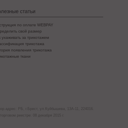
лезные статьи
струкция по оплате WEBPAY
ределить свой размер
к ухаживать за трикотажем
ассификация трикотажа
тория появления трикотажа
икотажные ткани
р.адрес: РБ, г.Брест, ул.Куйбышева, 13A-11, 224016.
орговом реестре: 08 декабря 2015 г.