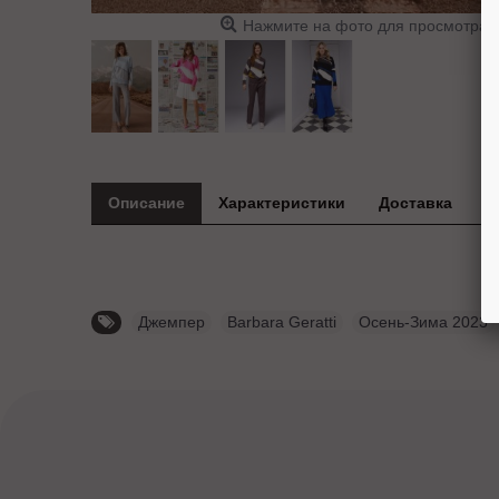
Нажмите на фото для просмотра
Описание
Характеристики
Доставка
Джемпер
,
Barbara Geratti
,
Осень-Зима 2023