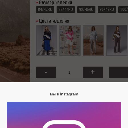
Размер изделия
84/42RU
88/44RU
92/46RU
96/48RU
100
Цвета изделия
-
+
мы в Instagram