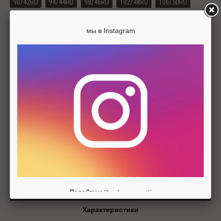
90/42RU
94/44RU
98/46RU
102/48RU
106/50RU
110/52RU
114/54RU
мы в Instagram
Цвета изделия
-
+
ДОБАВИТЬ В КОРЗИНУ
Описание
#barbarageratti
Перейти к
Характеристики