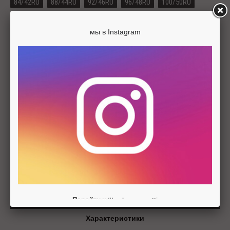
84/42RU
88/44RU
92/46RU
96/48RU
100/50RU
104/52RU
108/54RU
мы в Instagram
Цвета изделия
-
+
ДОБАВИТЬ В КОРЗИНУ
Описание
#barbarageratti
Перейти к
Характеристики