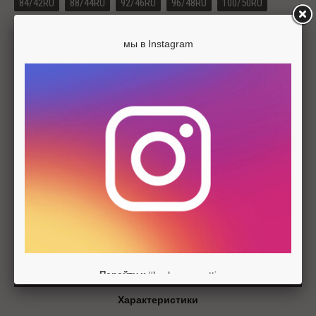
84/42RU
88/44RU
92/46RU
96/48RU
100/50RU
104/52RU
мы в Instagram
Цвета изделия
-
+
ДОБАВИТЬ В КОРЗИНУ
Описание
#barbarageratti
Перейти к
Характеристики