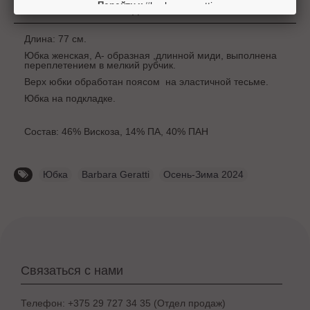
#barbarageratti
Перейти к
Доставка
Длина: 77 см.
Юбка женская, А- образная ,длинной миди, выполнена
переплетением в мелкий рубчик.
Верх юбки обработан поясом на эластичной тесьме.
Юбка на подкладке.
Состав: 46% Вискоза, 14% ПА, 40% ПАН
Юбка
,
Barbara Geratti
,
Осень-Зима 2024
Связаться с нами
Телефон: +375 29 727 34 35 (Отдел продаж)