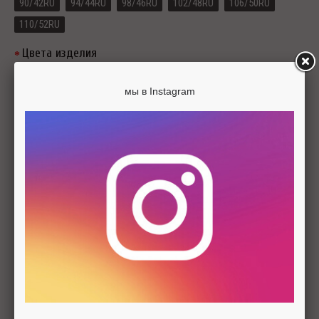
90/42RU
94/44RU
98/46RU
102/48RU
106/50RU
110/52RU
Цвета изделия
мы в Instagram
-
+
ДОБАВИТЬ В КОРЗИНУ
Описание
Характеристики