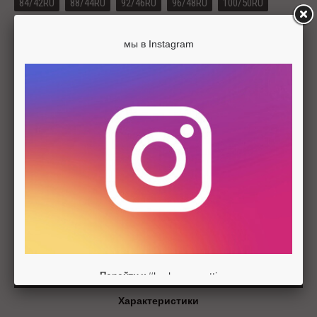
84/42RU
88/44RU
92/46RU
96/48RU
100/50RU
104/52RU
108/54RU
мы в Instagram
Цвета изделия
-
+
ДОБАВИТЬ В КОРЗИНУ
Описание
#barbarageratti
Перейти к
Характеристики